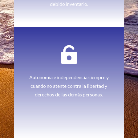
debido inventario.

Autonomía e independencia siempre y
cuando no atente contra la libertad y
derechos de las demás personas.