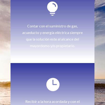

Contar con el suministro de gas,
acueducto y energía eléctrica siempre
que la solución este al alcance del
mayordomo y/o propietario.

Recibir a la hora acordada y con el