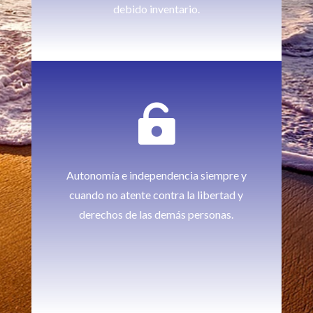
debido inventario.

Autonomía e independencia siempre y
cuando no atente contra la libertad y
derechos de las demás personas.