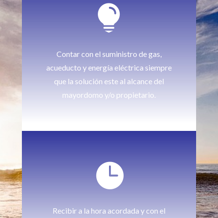

Contar con el suministro de gas,
acueducto y energía eléctrica siempre
que la solución este al alcance del
mayordomo y/o propietario.

Recibir a la hora acordada y con el