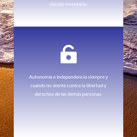
debido inventario.

Autonomía e independencia siempre y
cuando no atente contra la libertad y
derechos de las demás personas.