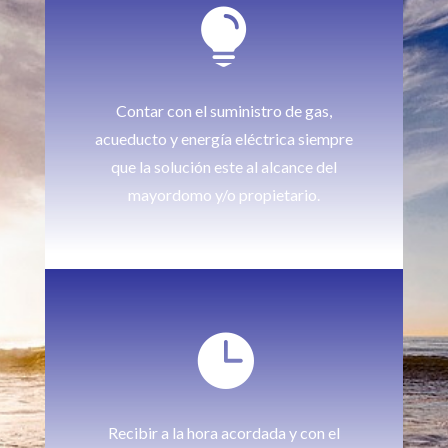

Contar con el suministro de gas,
acueducto y energía eléctrica siempre
que la solución este al alcance del
mayordomo y/o propietario.

Recibir a la hora acordada y con el