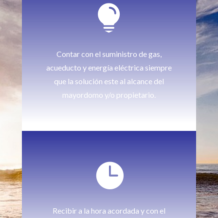

Contar con el suministro de gas,
acueducto y energía eléctrica siempre
que la solución este al alcance del
mayordomo y/o propietario.

Recibir a la hora acordada y con el