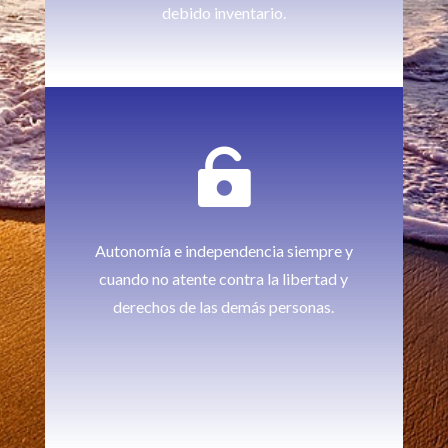
debido inventario.

Autonomía e independencia siempre y
cuando no atente contra la libertad y
derechos de las demás personas.