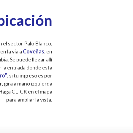
bicación
 el sector Palo Blanco,
 en la vía a
Coveñas
, en
a. Se puede llegar allí
r la entrada donde esta
Oro”
, si tu ingreso es por
r, gira a mano izquierda
Haga CLICK en el mapa
para ampliar la vista.