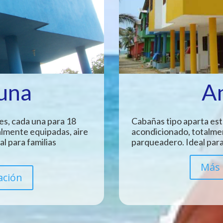
Luna
A
es, cada una para 18
Cabañas tipo aparta est
almente equipadas, aire
acondicionado, totalme
l para familias
parqueadero. Ideal para
Más 
ación