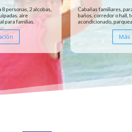
 8 personas, 2 alcobas,
Cabañas familiares, para
uipadas, aire
baños, corredor o hall, 
l para familias.
acondicionado, parquead
ación
Más 