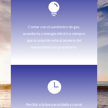

Contar con el suministro de gas,
acueducto y energía eléctrica siempre
que la solución este al alcance del
mayordomo y/o propietario.

Recibir a la hora acordada y con el