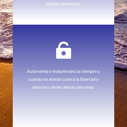
debido inventario.

Autonomía e independencia siempre y
cuando no atente contra la libertad y
derechos de las demás personas.