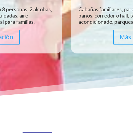
 8 personas, 2 alcobas,
Cabañas familiares, para
uipadas, aire
baños, corredor o hall, 
l para familias.
acondicionado, parquead
ación
Más 