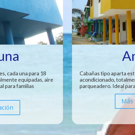
Luna
A
es, cada una para 18
Cabañas tipo aparta est
almente equipadas, aire
acondicionado, totalme
l para familias
parqueadero. Ideal para
Más 
ación