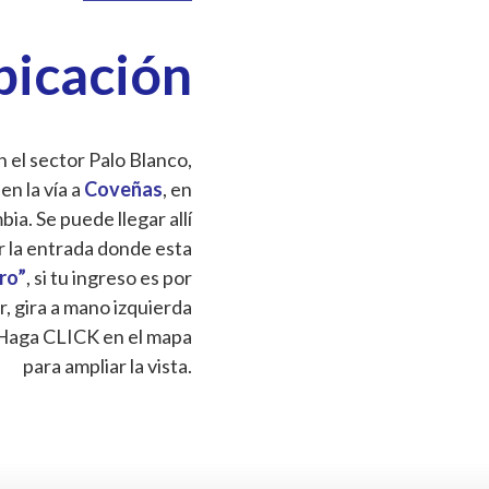
bicación
 el sector Palo Blanco,
 en la vía a
Coveñas
, en
a. Se puede llegar allí
r la entrada donde esta
Oro”
, si tu ingreso es por
r, gira a mano izquierda
Haga CLICK en el mapa
para ampliar la vista.