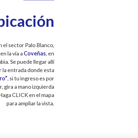
bicación
 el sector Palo Blanco,
 en la vía a
Coveñas
, en
a. Se puede llegar allí
r la entrada donde esta
Oro”
, si tu ingreso es por
r, gira a mano izquierda
Haga CLICK en el mapa
para ampliar la vista.