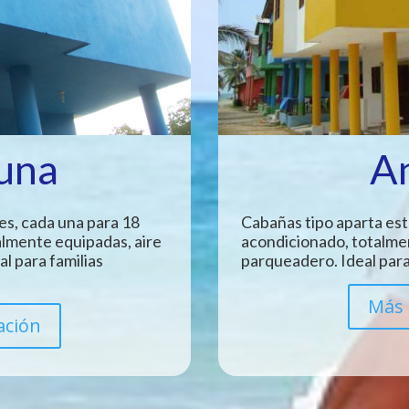
Luna
A
es, cada una para 18
Cabañas tipo aparta est
almente equipadas, aire
acondicionado, totalme
l para familias
parqueadero. Ideal para
Más 
ación