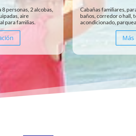
 8 personas, 2 alcobas,
Cabañas familiares, para
uipadas, aire
baños, corredor o hall, 
l para familias.
acondicionado, parquead
ación
Más 