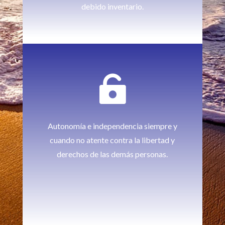
debido inventario.

Autonomía e independencia siempre y
cuando no atente contra la libertad y
derechos de las demás personas.