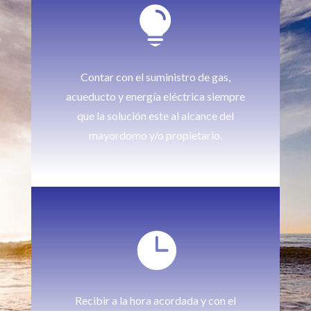

Contar con el suministro de gas,
acueducto y energía eléctrica siempre
que la solución este al alcance del
mayordomo y/o propietario.

Recibir a la hora acordada y con el