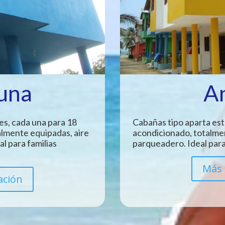
Luna
A
es, cada una para 18
Cabañas tipo aparta est
almente equipadas, aire
acondicionado, totalme
l para familias
parqueadero. Ideal para
Más 
ación