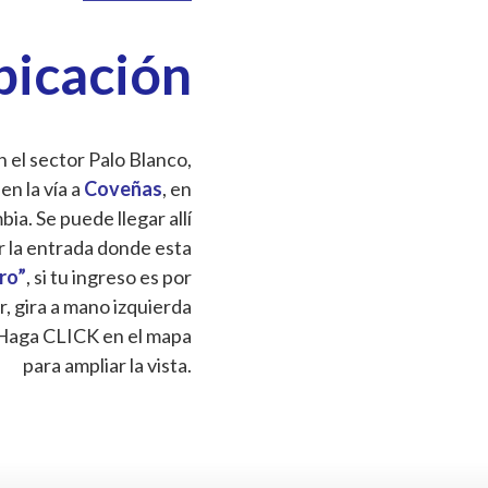
bicación
 el sector Palo Blanco,
 en la vía a
Coveñas
, en
a. Se puede llegar allí
r la entrada donde esta
Oro”
, si tu ingreso es por
r, gira a mano izquierda
Haga CLICK en el mapa
para ampliar la vista.