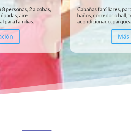
 8 personas, 2 alcobas,
Cabañas familiares, para
uipadas, aire
baños, corredor o hall, 
l para familias.
acondicionado, parquead
ación
Más 