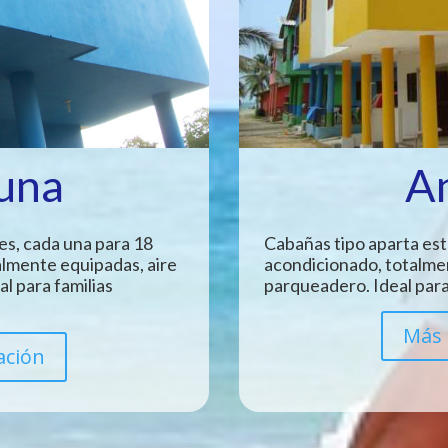
Luna
A
es, cada una para 18
Cabañas tipo aparta est
almente equipadas, aire
acondicionado, totalme
l para familias
parqueadero. Ideal para
Más 
ación