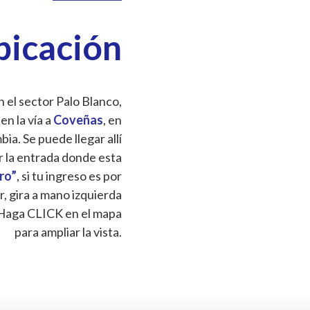
bicación
 el sector Palo Blanco,
 en la vía a
Coveñas
, en
a. Se puede llegar allí
r la entrada donde esta
Oro”
, si tu ingreso es por
r, gira a mano izquierda
Haga CLICK en el mapa
para ampliar la vista.