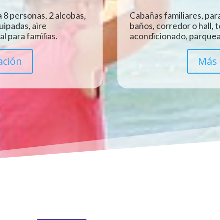
 8 personas, 2 alcobas,
Cabañas familiares, para
uipadas, aire
baños, corredor o hall, 
l para familias.
acondicionado, parquead
ación
Más 