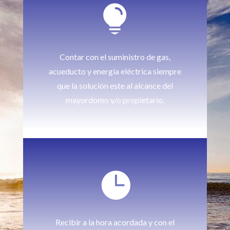

Contar con el suministro de gas,
acueducto y energía eléctrica siempre
que la solución este al alcance del
mayordomo y/o propietario.

Recibir a la hora acordada y con el