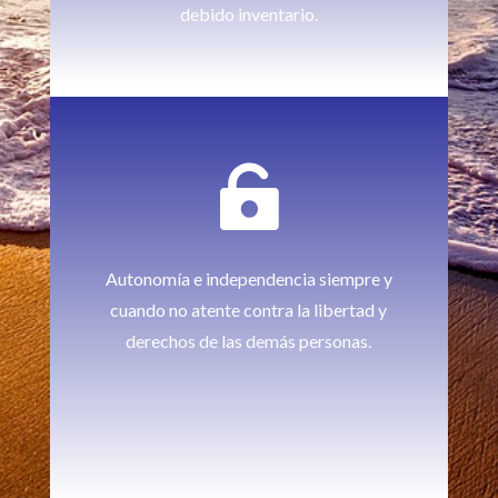
debido inventario.

Autonomía e independencia siempre y
cuando no atente contra la libertad y
derechos de las demás personas.