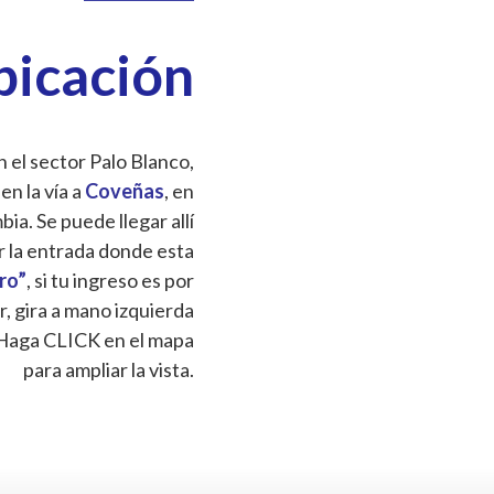
bicación
 el sector Palo Blanco,
 en la vía a
Coveñas
, en
a. Se puede llegar allí
r la entrada donde esta
Oro”
, si tu ingreso es por
r, gira a mano izquierda
Haga CLICK en el mapa
para ampliar la vista.