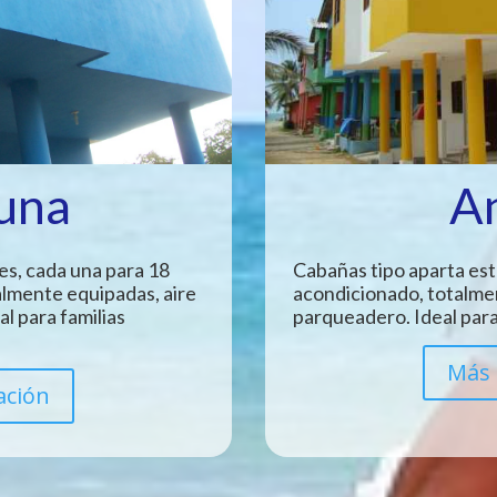
Luna
A
es, cada una para 18
Cabañas tipo aparta est
almente equipadas, aire
acondicionado, totalme
l para familias
parqueadero. Ideal para
Más 
ación