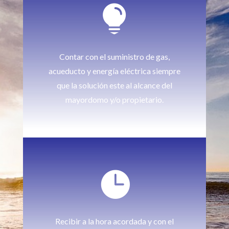

Contar con el suministro de gas,
acueducto y energía eléctrica siempre
que la solución este al alcance del
mayordomo y/o propietario.

Recibir a la hora acordada y con el