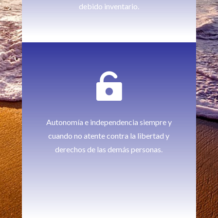
debido inventario.

Autonomía e independencia siempre y
cuando no atente contra la libertad y
derechos de las demás personas.