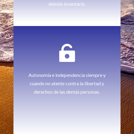
debido inventario.

Autonomía e independencia siempre y
cuando no atente contra la libertad y
derechos de las demás personas.