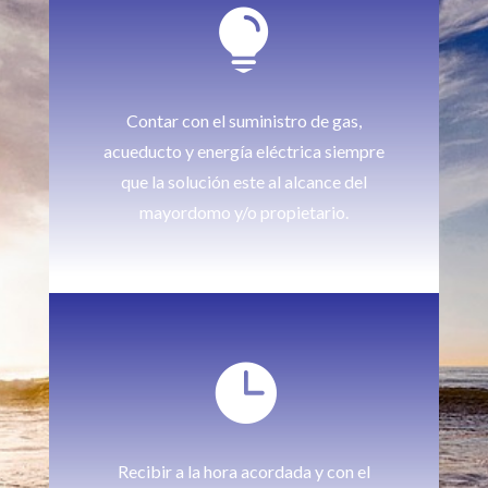

Contar con el suministro de gas,
acueducto y energía eléctrica siempre
que la solución este al alcance del
mayordomo y/o propietario.

Recibir a la hora acordada y con el