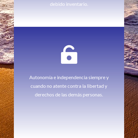
debido inventario.

Autonomía e independencia siempre y
cuando no atente contra la libertad y
derechos de las demás personas.