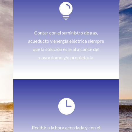

Contar con el suministro de gas,
acueducto y energía eléctrica siempre
que la solución este al alcance del
mayordomo y/o propietario.

Recibir a la hora acordada y con el