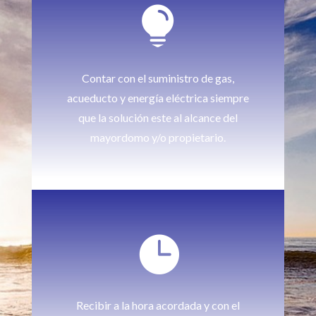

Contar con el suministro de gas,
acueducto y energía eléctrica siempre
que la solución este al alcance del
mayordomo y/o propietario.

Recibir a la hora acordada y con el