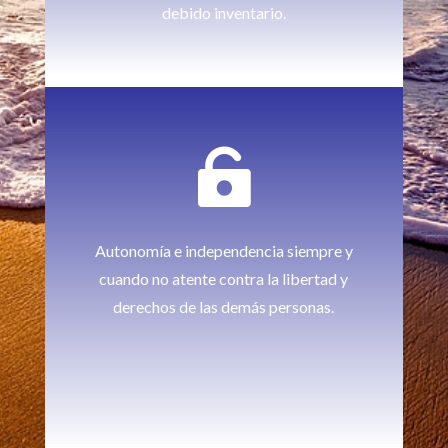
debido inventario.

Autonomía e independencia siempre y
cuando no atente contra la libertad y
derechos de las demás personas.