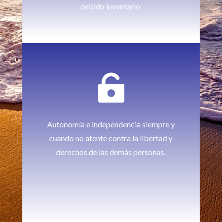
debido inventario.

Autonomía e independencia siempre y
cuando no atente contra la libertad y
derechos de las demás personas.