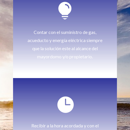

Contar con el suministro de gas,
acueducto y energía eléctrica siempre
que la solución este al alcance del
mayordomo y/o propietario.

Recibir a la hora acordada y con el