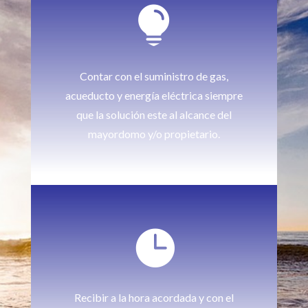

Contar con el suministro de gas,
acueducto y energía eléctrica siempre
que la solución este al alcance del
mayordomo y/o propietario.

Recibir a la hora acordada y con el