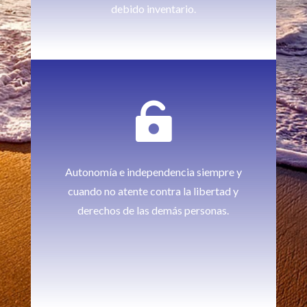
debido inventario.

Autonomía e independencia siempre y
cuando no atente contra la libertad y
derechos de las demás personas.