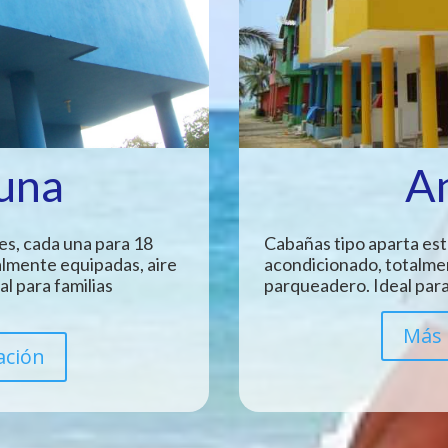
Luna
A
es, cada una para 18
Cabañas tipo aparta est
almente equipadas, aire
acondicionado, totalme
l para familias
parqueadero. Ideal para
Más 
ación