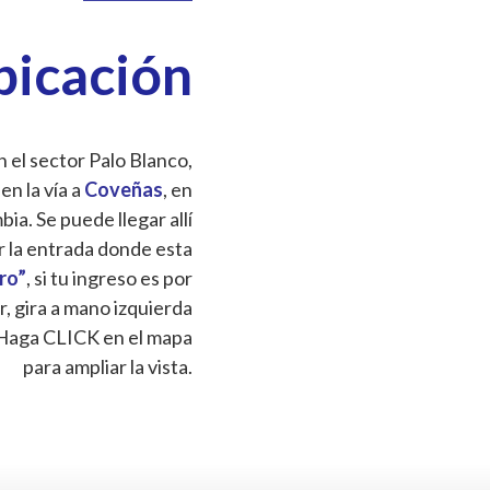
bicación
 el sector Palo Blanco,
 en la vía a
Coveñas
, en
a. Se puede llegar allí
r la entrada donde esta
Oro”
, si tu ingreso es por
r, gira a mano izquierda
Haga CLICK en el mapa
para ampliar la vista.