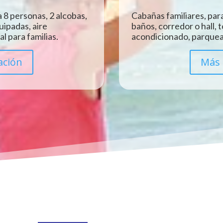
 8 personas, 2 alcobas,
Cabañas familiares, para
uipadas, aire
baños, corredor o hall, 
l para familias.
acondicionado, parquead
ación
Más 