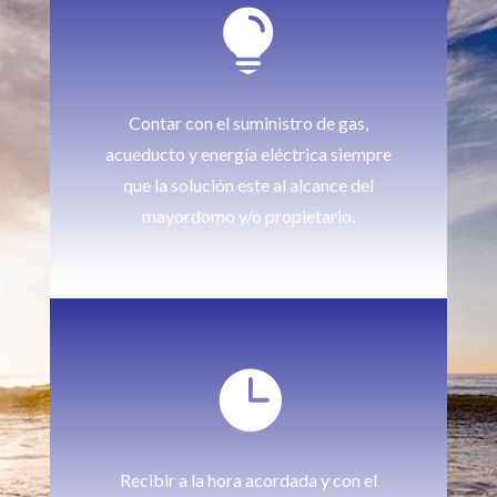

Contar con el suministro de gas,
acueducto y energía eléctrica siempre
que la solución este al alcance del
mayordomo y/o propietario.

Recibir a la hora acordada y con el