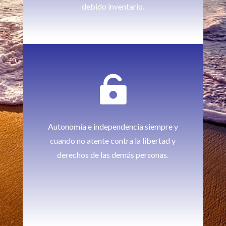
debido inventario.

Autonomía e independencia siempre y
cuando no atente contra la libertad y
derechos de las demás personas.