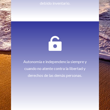
debido inventario.

Autonomía e independencia siempre y
cuando no atente contra la libertad y
derechos de las demás personas.