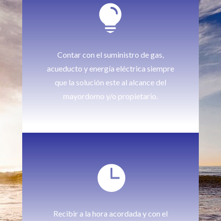

Contar con el suministro de gas,
acueducto y energía eléctrica siempre
que la solución este al alcance del
mayordomo y/o propietario.

Recibir a la hora acordada y con el