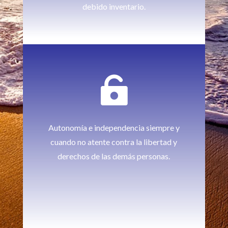
debido inventario.

Autonomía e independencia siempre y
cuando no atente contra la libertad y
derechos de las demás personas.