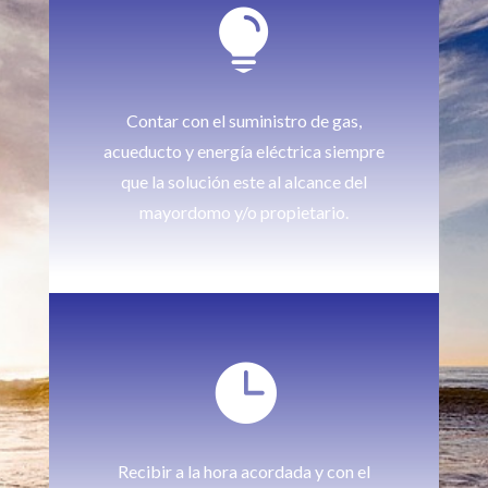

Contar con el suministro de gas,
acueducto y energía eléctrica siempre
que la solución este al alcance del
mayordomo y/o propietario.

Recibir a la hora acordada y con el