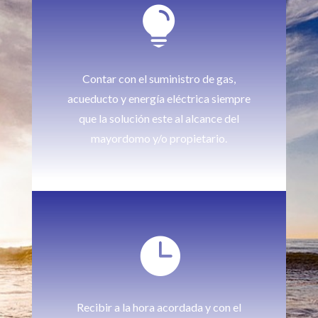

Contar con el suministro de gas,
acueducto y energía eléctrica siempre
que la solución este al alcance del
mayordomo y/o propietario.

Recibir a la hora acordada y con el