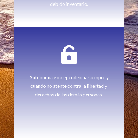
debido inventario.

Autonomía e independencia siempre y
cuando no atente contra la libertad y
derechos de las demás personas.