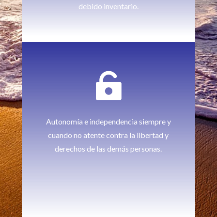
debido inventario.

Autonomía e independencia siempre y
cuando no atente contra la libertad y
derechos de las demás personas.