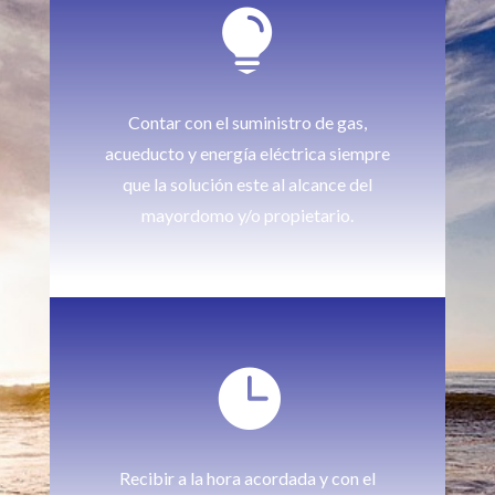

Contar con el suministro de gas,
acueducto y energía eléctrica siempre
que la solución este al alcance del
mayordomo y/o propietario.

Recibir a la hora acordada y con el