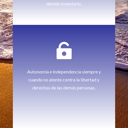
debido inventario.

Autonomía e independencia siempre y
cuando no atente contra la libertad y
derechos de las demás personas.