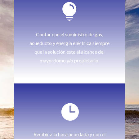

Contar con el suministro de gas,
acueducto y energía eléctrica siempre
que la solución este al alcance del
mayordomo y/o propietario.

Recibir a la hora acordada y con el