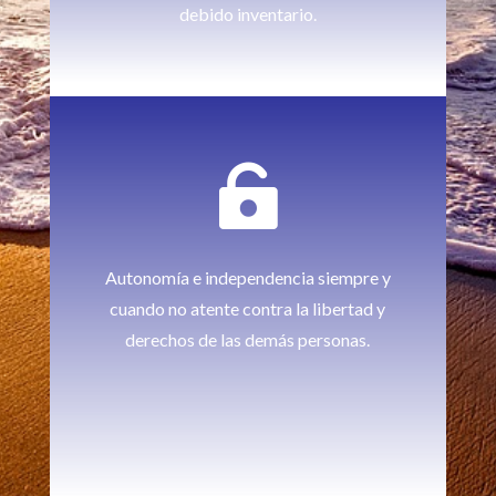
debido inventario.

Autonomía e independencia siempre y
cuando no atente contra la libertad y
derechos de las demás personas.