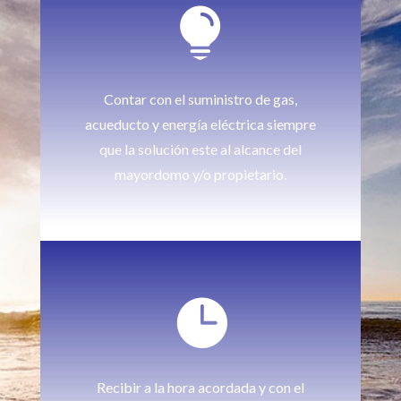

Contar con el suministro de gas,
acueducto y energía eléctrica siempre
que la solución este al alcance del
mayordomo y/o propietario.

Recibir a la hora acordada y con el