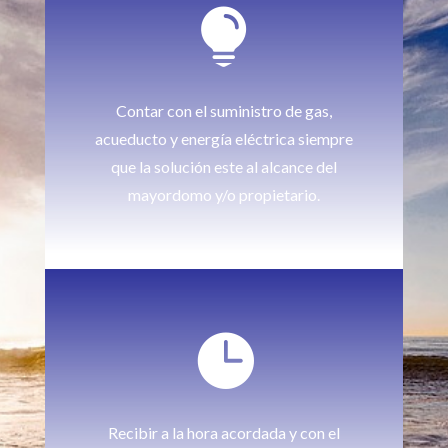

Contar con el suministro de gas,
acueducto y energía eléctrica siempre
que la solución este al alcance del
mayordomo y/o propietario.

Recibir a la hora acordada y con el