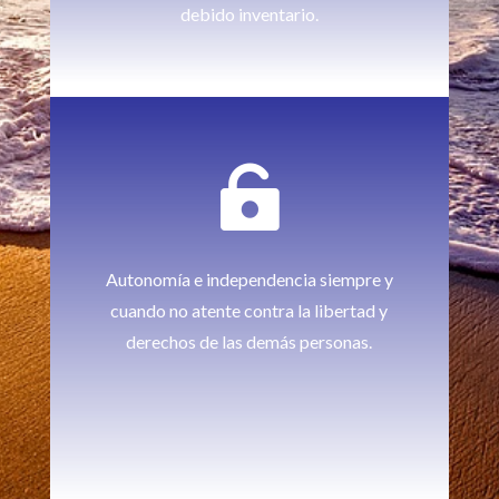
debido inventario.

Autonomía e independencia siempre y
cuando no atente contra la libertad y
derechos de las demás personas.