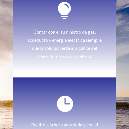

Contar con el suministro de gas,
acueducto y energía eléctrica siempre
que la solución este al alcance del
mayordomo y/o propietario.

Recibir a la hora acordada y con el