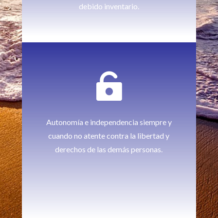
debido inventario.

Autonomía e independencia siempre y
cuando no atente contra la libertad y
derechos de las demás personas.