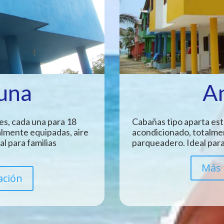
Luna
A
es, cada una para 18
Cabañas tipo aparta est
almente equipadas, aire
acondicionado, totalme
l para familias
parqueadero. Ideal para
Más 
ación