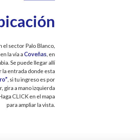
bicación
 el sector Palo Blanco,
 en la vía a
Coveñas
, en
a. Se puede llegar allí
r la entrada donde esta
Oro”
, si tu ingreso es por
r, gira a mano izquierda
Haga CLICK en el mapa
para ampliar la vista.