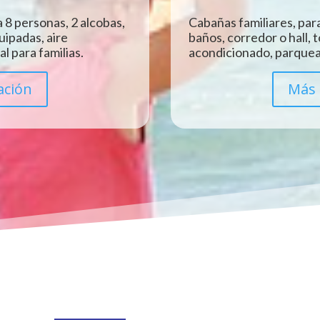
 8 personas, 2 alcobas,
Cabañas familiares, para
uipadas, aire
baños, corredor o hall, 
l para familias.
acondicionado, parquead
ación
Más 