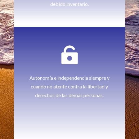
debido inventario.

Autonomía e independencia siempre y
cuando no atente contra la libertad y
derechos de las demás personas.