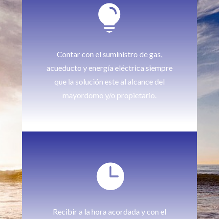

Contar con el suministro de gas,
acueducto y energía eléctrica siempre
que la solución este al alcance del
mayordomo y/o propietario.

Recibir a la hora acordada y con el