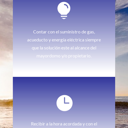

Contar con el suministro de gas,
acueducto y energía eléctrica siempre
que la solución este al alcance del
mayordomo y/o propietario.

Recibir a la hora acordada y con el