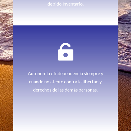
debido inventario.

Autonomía e independencia siempre y
cuando no atente contra la libertad y
derechos de las demás personas.