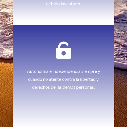
debido inventario.

Autonomía e independencia siempre y
cuando no atente contra la libertad y
derechos de las demás personas.