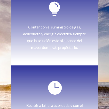

Contar con el suministro de gas,
acueducto y energía eléctrica siempre
que la solución este al alcance del
mayordomo y/o propietario.

Recibir a la hora acordada y con el