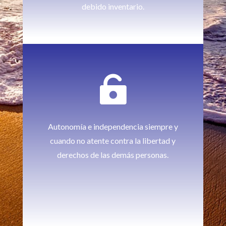
debido inventario.

Autonomía e independencia siempre y
cuando no atente contra la libertad y
derechos de las demás personas.