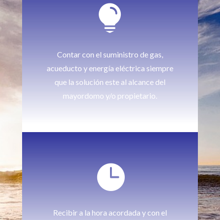

Contar con el suministro de gas,
acueducto y energía eléctrica siempre
que la solución este al alcance del
mayordomo y/o propietario.

Recibir a la hora acordada y con el