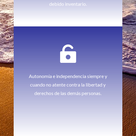
debido inventario.

Autonomía e independencia siempre y
cuando no atente contra la libertad y
derechos de las demás personas.