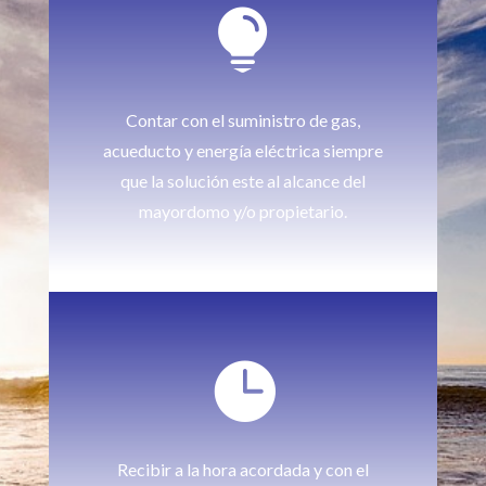

Contar con el suministro de gas,
acueducto y energía eléctrica siempre
que la solución este al alcance del
mayordomo y/o propietario.

Recibir a la hora acordada y con el