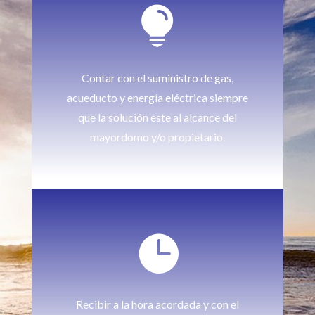

Contar con el suministro de gas,
acueducto y energía eléctrica siempre
que la solución este al alcance del
mayordomo y/o propietario.

Recibir a la hora acordada y con el