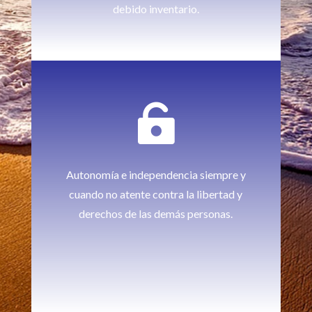
debido inventario.

Autonomía e independencia siempre y
cuando no atente contra la libertad y
derechos de las demás personas.