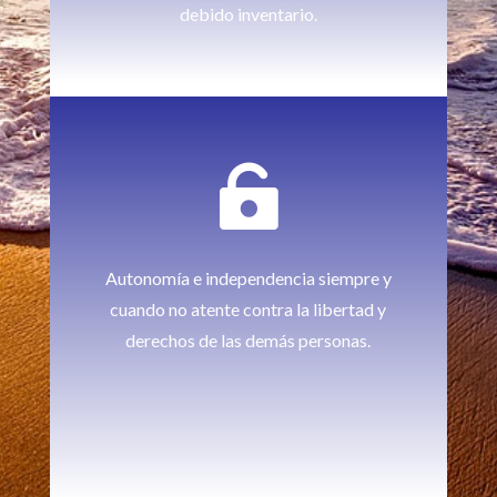
debido inventario.

Autonomía e independencia siempre y
cuando no atente contra la libertad y
derechos de las demás personas.