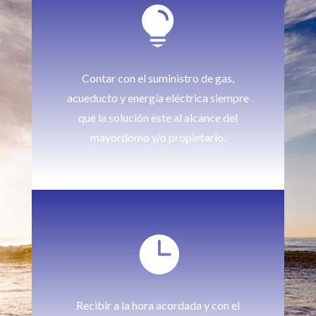

Contar con el suministro de gas,
acueducto y energía eléctrica siempre
que la solución este al alcance del
mayordomo y/o propietario.

Recibir a la hora acordada y con el