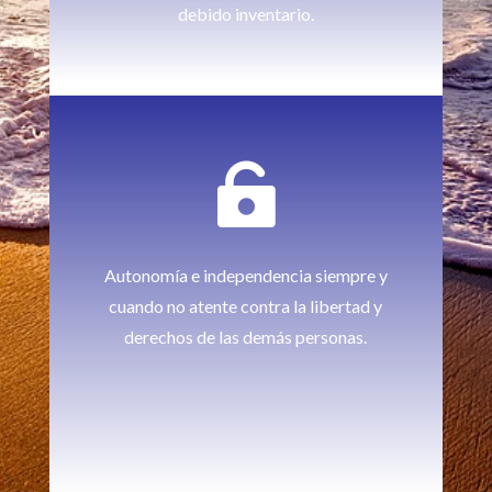
debido inventario.

Autonomía e independencia siempre y
cuando no atente contra la libertad y
derechos de las demás personas.