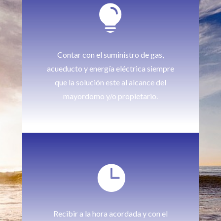

Contar con el suministro de gas,
acueducto y energía eléctrica siempre
que la solución este al alcance del
mayordomo y/o propietario.

Recibir a la hora acordada y con el