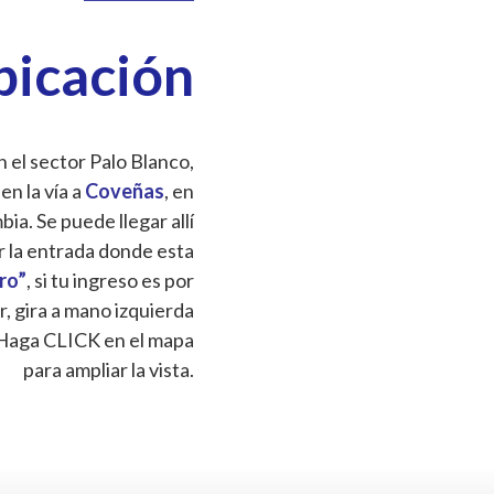
bicación
 el sector Palo Blanco,
 en la vía a
Coveñas
, en
a. Se puede llegar allí
r la entrada donde esta
Oro”
, si tu ingreso es por
r, gira a mano izquierda
Haga CLICK en el mapa
para ampliar la vista.