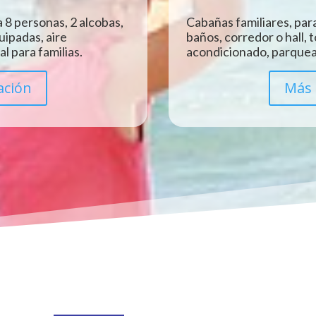
 8 personas, 2 alcobas,
Cabañas familiares, para
uipadas, aire
baños, corredor o hall, 
l para familias.
acondicionado, parquead
ación
Más 