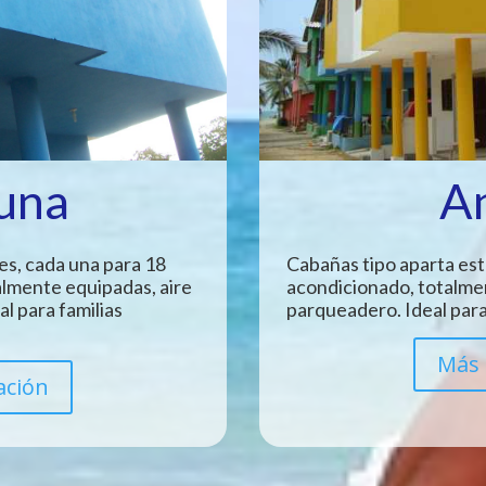
Luna
A
es, cada una para 18
Cabañas tipo aparta est
almente equipadas, aire
acondicionado, totalme
l para familias
parqueadero. Ideal para
Más 
ación