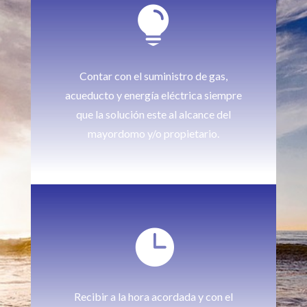

Contar con el suministro de gas,
acueducto y energía eléctrica siempre
que la solución este al alcance del
mayordomo y/o propietario.

Recibir a la hora acordada y con el