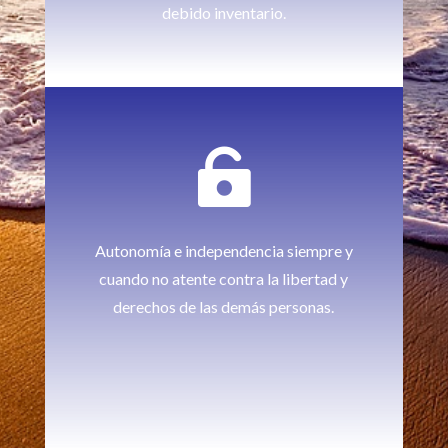
debido inventario.

Autonomía e independencia siempre y
cuando no atente contra la libertad y
derechos de las demás personas.