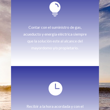

Contar con el suministro de gas,
acueducto y energía eléctrica siempre
que la solución este al alcance del
mayordomo y/o propietario.

Recibir a la hora acordada y con el