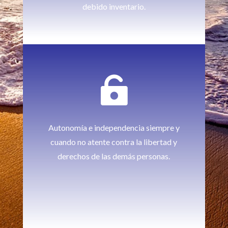
debido inventario.

Autonomía e independencia siempre y
cuando no atente contra la libertad y
derechos de las demás personas.