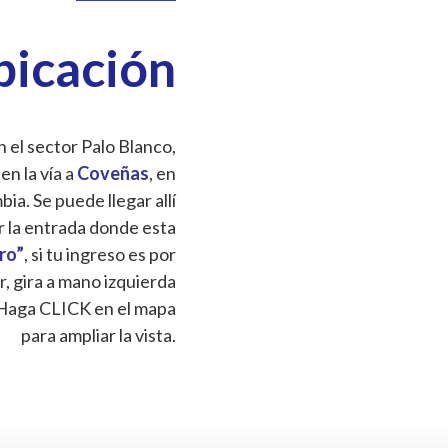
bicación
 el sector Palo Blanco,
 en la vía a
Coveñas
, en
a. Se puede llegar allí
r la entrada donde esta
Oro”
, si tu ingreso es por
r, gira a mano izquierda
Haga CLICK en el mapa
para ampliar la vista.