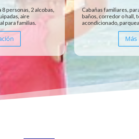
 8 personas, 2 alcobas,
Cabañas familiares, para
uipadas, aire
baños, corredor o hall, 
l para familias.
acondicionado, parquead
ación
Más 