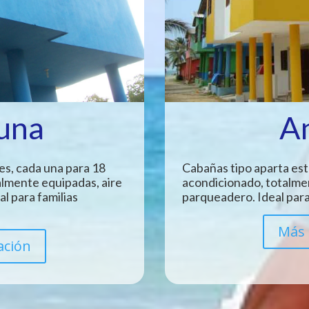
Luna
A
es, cada una para 18
Cabañas tipo aparta est
almente equipadas, aire
acondicionado, totalme
l para familias
parqueadero. Ideal para
Más 
ación