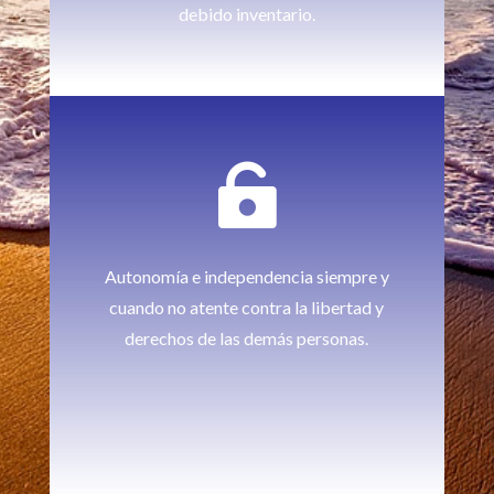
debido inventario.

Autonomía e independencia siempre y
cuando no atente contra la libertad y
derechos de las demás personas.