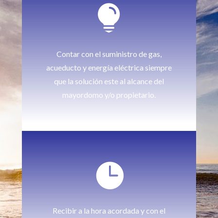

Contar con el suministro de gas,
acueducto y energía eléctrica siempre
que la solución este al alcance del
mayordomo y/o propietario.

Recibir a la hora acordada y con el