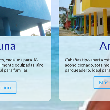
Luna
A
es, cada una para 18
Cabañas tipo aparta est
almente equipadas, aire
acondicionado, totalme
l para familias
parqueadero. Ideal para
Más 
ación