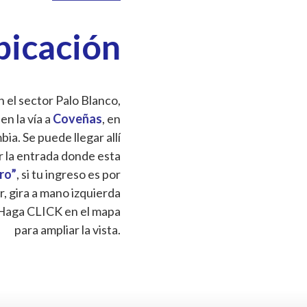
bicación
 el sector Palo Blanco,
 en la vía a
Coveñas
, en
a. Se puede llegar allí
r la entrada donde esta
Oro”
, si tu ingreso es por
r, gira a mano izquierda
Haga CLICK en el mapa
para ampliar la vista.