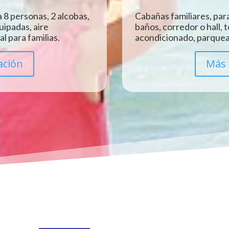
 8 personas, 2 alcobas,
Cabañas familiares, para
uipadas, aire
baños, corredor o hall, 
l para familias.
acondicionado, parquead
ación
Más 