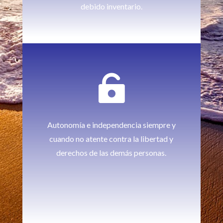
debido inventario.

Autonomía e independencia siempre y
cuando no atente contra la libertad y
derechos de las demás personas.