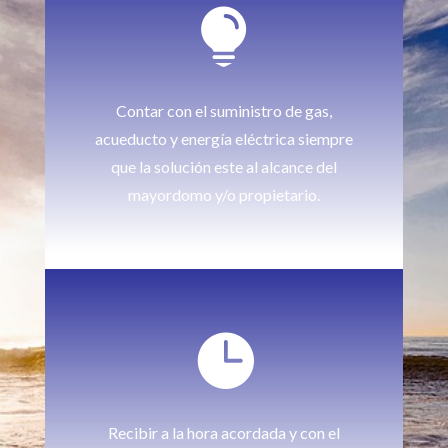

Contar con el suministro de gas,
acueducto y energía eléctrica siempre
que la solución este al alcance del
mayordomo y/o propietario.

Recibir a la hora acordada y con el