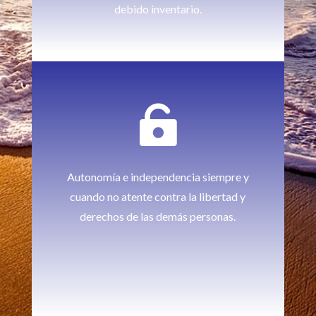
debido inventario.

Autonomía e independencia siempre y
cuando no atente contra la libertad y
derechos de las demás personas.