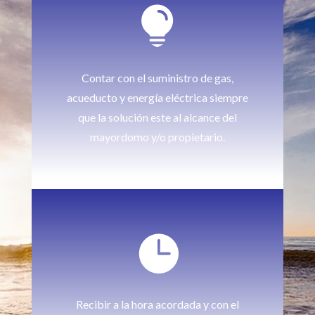

Contar con el suministro de gas,
acueducto y energía eléctrica siempre
que la solución este al alcance del
mayordomo y/o propietario.

Recibir a la hora acordada y con el