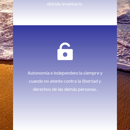
debido inventario.

Autonomía e independencia siempre y
cuando no atente contra la libertad y
derechos de las demás personas.