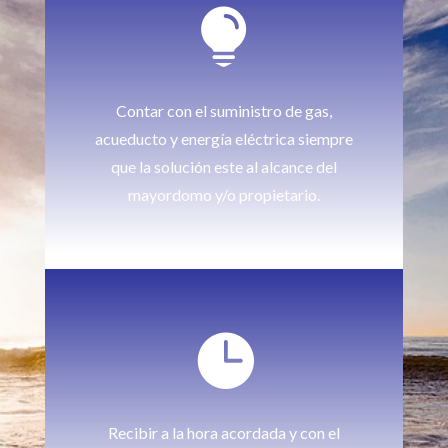

Contar con el suministro de gas,
acueducto y energía eléctrica siempre
que la solución este al alcance del
mayordomo y/o propietario.

Recibir a la hora acordada y con el