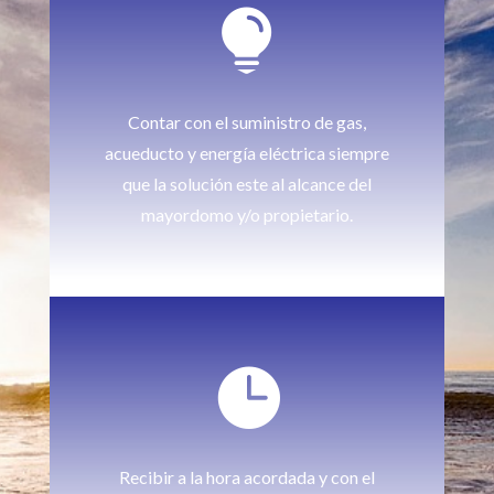

Contar con el suministro de gas,
acueducto y energía eléctrica siempre
que la solución este al alcance del
mayordomo y/o propietario.

Recibir a la hora acordada y con el