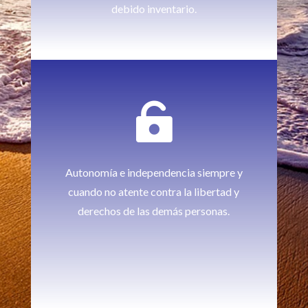
debido inventario.

Autonomía e independencia siempre y
cuando no atente contra la libertad y
derechos de las demás personas.