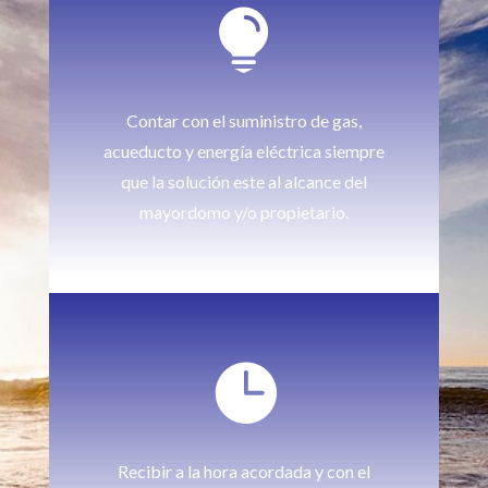

Contar con el suministro de gas,
acueducto y energía eléctrica siempre
que la solución este al alcance del
mayordomo y/o propietario.

Recibir a la hora acordada y con el