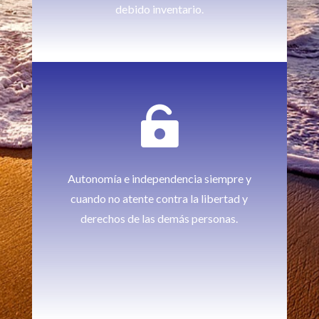
debido inventario.

Autonomía e independencia siempre y
cuando no atente contra la libertad y
derechos de las demás personas.