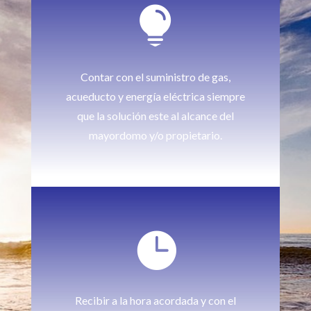

Contar con el suministro de gas,
acueducto y energía eléctrica siempre
que la solución este al alcance del
mayordomo y/o propietario.

Recibir a la hora acordada y con el