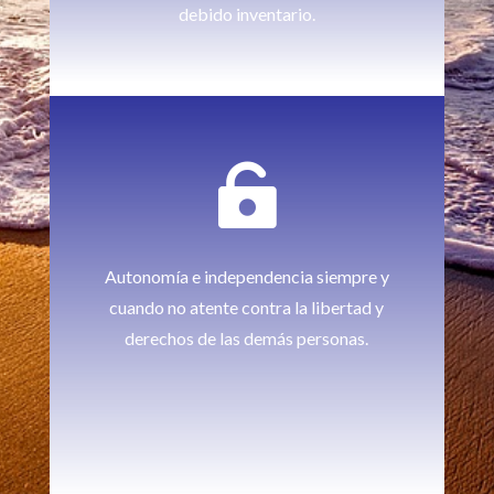
debido inventario.

Autonomía e independencia siempre y
cuando no atente contra la libertad y
derechos de las demás personas.